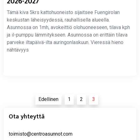
2026-2027
Tämä kiva 5krs kattohuoneisto sijaitsee Fuengirolan
keskustan läheisyydessä, rauhallisella alueella.
Asunnossa on 1mh, avokeittiö olohuoneeseen, tilava kph
ja il-pumppu lämmitykseen. Asunnossa on erittäin tilava
parveke iltapäivä-ilta auringonlaskuun. Vieressä hieno
nähtävyys
Artikkelien
Edellinen
1
2
3
sivutus
Ota yhteyttä
toimisto@centroasunnot.com