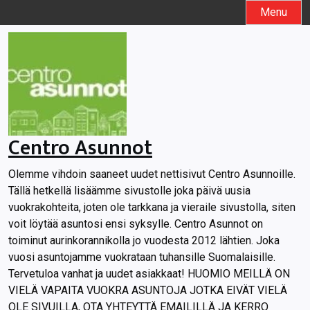
Skip
Menu
to
content
Centro Asunnot
Olemme vihdoin saaneet uudet nettisivut Centro Asunnoille.
Tällä hetkellä lisäämme sivustolle joka päivä uusia
vuokrakohteita, joten ole tarkkana ja vieraile sivustolla, siten
voit löytää asuntosi ensi syksylle. Centro Asunnot on
toiminut aurinkorannikolla jo vuodesta 2012 lähtien. Joka
vuosi asuntojamme vuokrataan tuhansille Suomalaisille.
Tervetuloa vanhat ja uudet asiakkaat! HUOMIO MEILLÄ ON
VIELÄ VAPAITA VUOKRA ASUNTOJA JOTKA EIVÄT VIELÄ
OLE SIVUILLA, OTA YHTEYTTÄ EMAILILLÄ JA KERRO