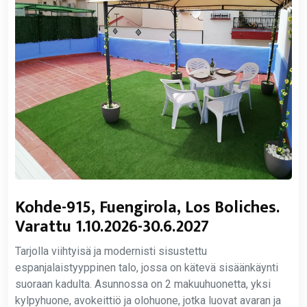
Kohde-915, Fuengirola, Los Boliches.
Varattu 1.10.2026-30.6.2027
Tarjolla viihtyisä ja modernisti sisustettu
espanjalaistyyppinen talo, jossa on kätevä sisäänkäynti
suoraan kadulta. Asunnossa on 2 makuuhuonetta, yksi
kylpyhuone, avokeittiö ja olohuone, jotka luovat avaran ja